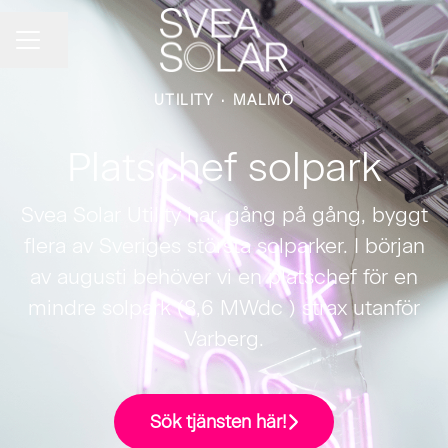
Share page
CAREER MENU
UTILITY
·
MALMÖ
Platschef solpark
Svea Solar Utility har, gång på gång, byggt
flera av Sveriges största solparker. I början
av augusti behöver vi en platschef för en
mindre solpark (8,6 MWdc ) strax utanför
Varberg.
Sök tjänsten här!